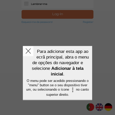
Lembrar-me
Log-In
Esqueci-me da password
Registar